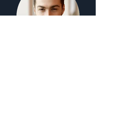
Pr. Alexandre Girard
Ph. D.
Professeur agrégé