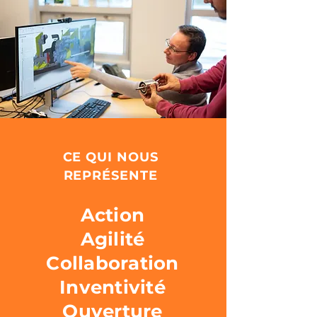
CE QUI NOUS
REPRÉSENTE
Action
Agilité
Collaboration
Inventivité
Ouverture